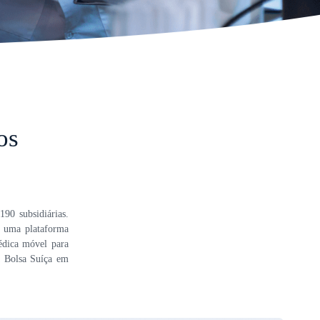
os
190 subsidiárias.
o uma plataforma
médica móvel para
a Bolsa Suíça em