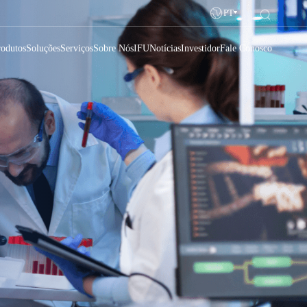
PT
rodutos
Soluções
Serviços
Sobre Nós
IFU
Notícias
Investidor
Fale Conosco