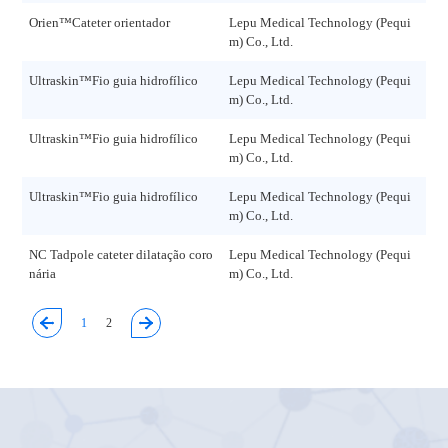
Orien™Cateter orientador
Lepu Medical Technology (Pequi
Rev
m) Co., Ltd.
51
Ultraskin™Fio guia hidrofílico
Lepu Medical Technology (Pequi
Rev
m) Co., Ltd.
1.1
Ultraskin™Fio guia hidrofílico
Lepu Medical Technology (Pequi
Rev
m) Co., Ltd.
06
Ultraskin™Fio guia hidrofílico
Lepu Medical Technology (Pequi
Rev
m) Co., Ltd.
07
NC Tadpole cateter dilatação coro
Lepu Medical Technology (Pequi
V2.
nária
m) Co., Ltd.
21
1
2