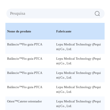
Re
Nome do produto
Fabricante
Em
Balâncio™Fio guia PTCA
Lepu Medical Technology (Pequi
Rev
m) Co., Ltd.
51
Balâncio™Fio guia PTCA
Lepu Medical Technology (Pequi
Rev
m) Co., Ltd.
11
Balâncio™Fio guia PTCA
Lepu Medical Technology (Pequi
Rev
m) Co., Ltd.
13
Balâncio™Fio guia PTCA
Lepu Medical Technology (Pequi
Rev
m) Co., Ltd.
51
Orien™Cateter orientador
Lepu Medical Technology (Pequi
Rev
m) Co., Ltd.
70