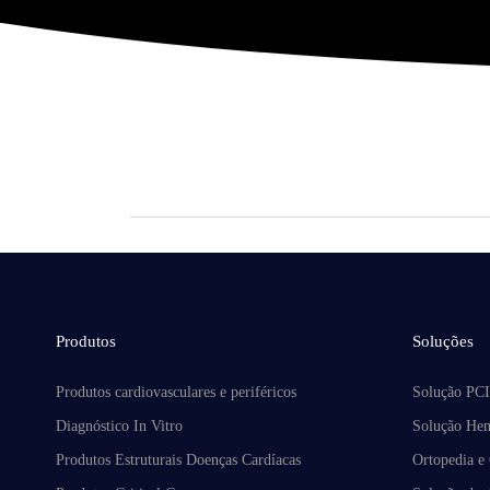
Produtos
Soluções
Produtos cardiovasculares e periféricos
Solução PC
Diagnóstico In Vitro
Solução Hem
Produtos Estruturais Doenças Cardíacas
Ortopedia e 