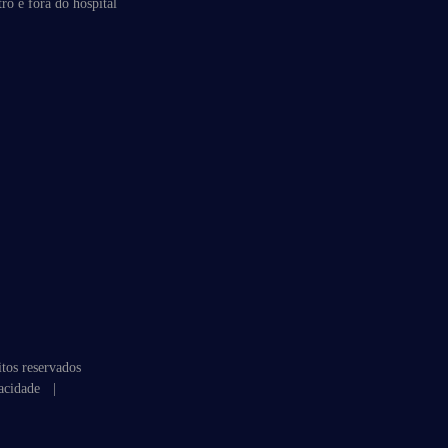
ro e fora do hospital
tos reservados
acidade
|