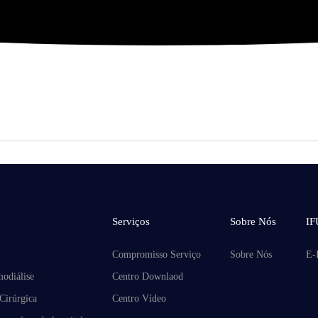
Serviços
Sobre Nós
IF
I
Compromisso Serviço
Sobre Nós
E-
odiálise
Centro Downlaod
Cirúrgica
Centro Vídeo