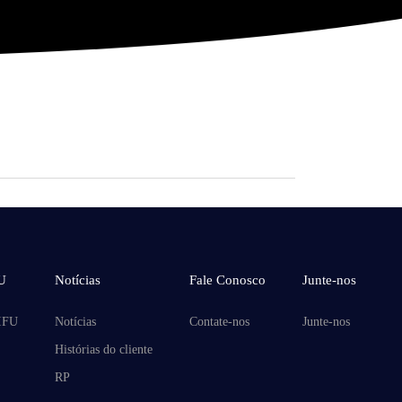
U
Notícias
Fale Conosco
Junte-nos
IFU
Notícias
Contate-nos
Junte-nos
Histórias do cliente
RP