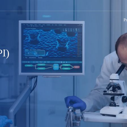
P
PI)