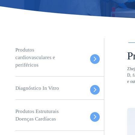
Produtos
P
cardiovasculares e
periféricos
Zhej
D, f
e ou
Diagnóstico In Vitro
Produtos Estruturais
Doenças Cardíacas